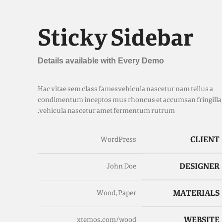
Sticky Sidebar
Details available with Every Demo
Hac vitae sem class fames vehicula nascetur nam tellus a
condimentum inceptos mus rhoncus et accumsan fringilla
vehicula nascetur amet fermentum rutrum.
CLIENT
WordPress
DESIGNER
John Doe
MATERIALS
Wood, Paper
WEBSITE
xtemos.com/wood