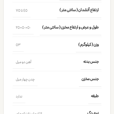
ارتفاع آتشدان ( سانتی متر )
45 تا 75
طول و عرض و ارتفاع مخزن ( سانتی متر )
50×50×25
وزن ( کیلوگرم )
53
جنس بدنه
آهن دو میل
جنس مخزن
چدن چهار میل
طبقه
ندارد
نوع رنگ
الکترو استات کوره ای