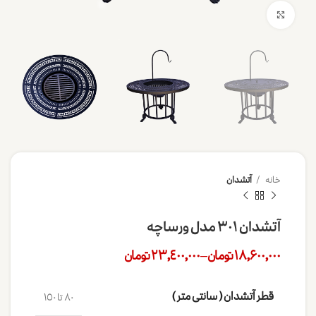
برای بزرگنمایی کلیک کنید
خانه
آتشدان
آتشدان 301 مدل ورساچه
18,600,000
تومان
–
23,400,000
تومان
قطر آتشدان ( سانتی متر )
80 تا 150