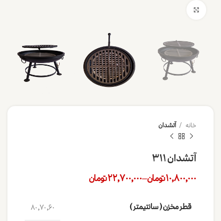
برای بزرگنمایی کلیک کنید
خانه
آتشدان
آتشدان 311
10,800,000
تومان
–
22,700,000
تومان
قطر مخزن ( سانتیمتر )
60, 70, 80