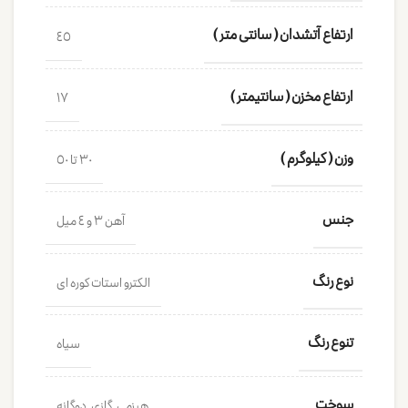
ارتفاع آتشدان ( سانتی متر )
45
ارتفاع مخزن ( سانتیمتر )
17
وزن ( کیلوگرم )
30 تا 50
جنس
آهن 3 و 4 میل
نوع رنگ
الکترو استات کوره ای
تنوع رنگ
سیاه
سوخت
هیزمی, گازی, دوگانه